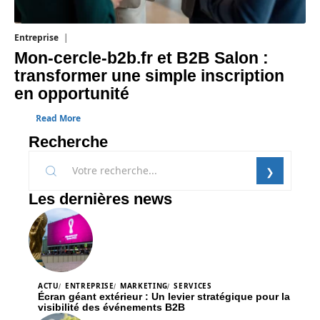
Entreprise
1 août 2026
Mon-cercle-b2b.fr et B2B Salon :
transformer une simple inscription
en opportunité
Read More
Recherche
Les dernières news
ACTU
ENTREPRISE
MARKETING
SERVICES
Écran géant extérieur : Un levier stratégique pour la
visibilité des événements B2B