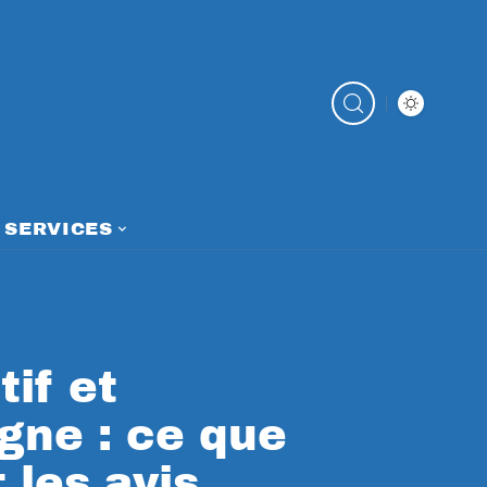
SERVICES
if et
igne : ce que
 les avis