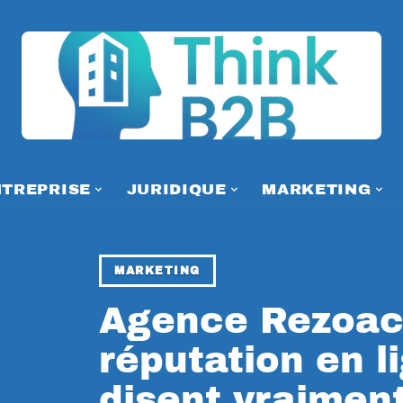
NTREPRISE
JURIDIQUE
MARKETING
MARKETING
Agence Rezoact
réputation en l
disent vraiment