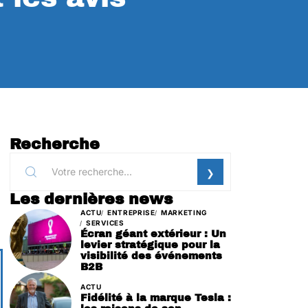
Recherche
Les dernières news
ACTU
ENTREPRISE
MARKETING
SERVICES
Écran géant extérieur : Un
levier stratégique pour la
visibilité des événements
B2B
ACTU
Fidélité à la marque Tesla :