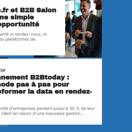
.fr et B2B Salon
une simple
opportunité
antit ni rendez-vous, ni
les plateformes de
ise
nement B2Btoday :
ode pas à pas pour
sformer la data en rendez-
rité d'entreprises perdent jusqu'à 30 % de leur
l client en raison d'une mauvaise gestion
…