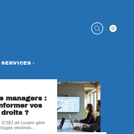
SERVICES
s managers :
nformer vos
 droits ?
e (CSE) de Loxam gère
ntages destinés
…