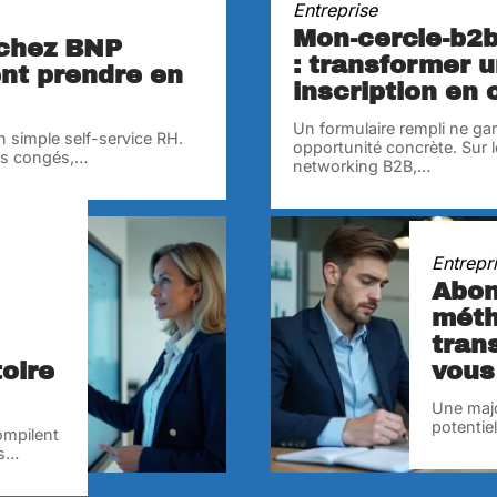
Entreprise
Mon-cercle-b2b
 chez BNP
: transformer 
nt prendre en
inscription en 
Un formulaire rempli ne gar
 simple self-service RH.
opportunité concrète. Sur 
les congés,
…
networking B2B,
…
Entrepr
Abon
méth
tran
toire
vous
Une majo
potentie
ompilent
s
…