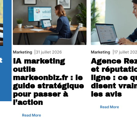
Marketing
31 juillet 2026
Marketing
17 juillet 20
t
IA marketing
Agence Rez
outils
et réputati
markeonbiz.fr : le
ligne : ce q
guide stratégique
disent vra
pour passer à
les avis
l’action
Read More
Read More