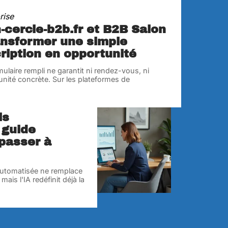
rise
-cercle-b2b.fr et B2B Salon
ransformer une simple
ription en opportunité
ulaire rempli ne garantit ni rendez-vous, ni
nité concrète. Sur les plateformes de
king B2B,
…
ls
 guide
 passer à
utomatisée ne remplace
ais l'IA redéfinit déjà la