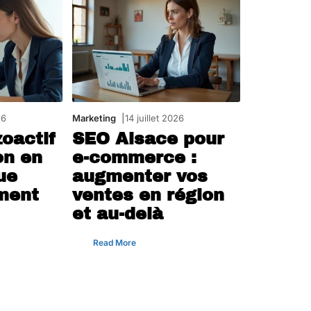
26
Marketing
14 juillet 2026
oactif
SEO Alsace pour
on en
e-commerce :
ue
augmenter vos
iment
ventes en région
et au-delà
Read More