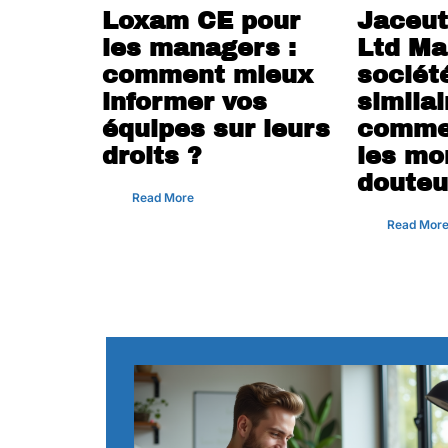
Loxam CE pour
Jaceut
les managers :
Ltd Ma
comment mieux
sociét
informer vos
similai
équipes sur leurs
comme
droits ?
les mo
douteu
Read More
Read Mor