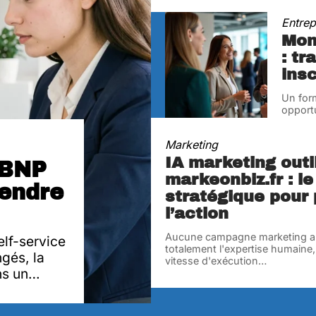
Entrep
Mon
: t
insc
Un form
opportu
networ
Marketing
IA marketing outi
 BNP
markeonbiz.fr : le
rendre
stratégique pour
l’action
Aucune campagne marketing a
elf-service
totalement l'expertise humaine, m
ngés, la
vitesse d'exécution
…
ns un
…