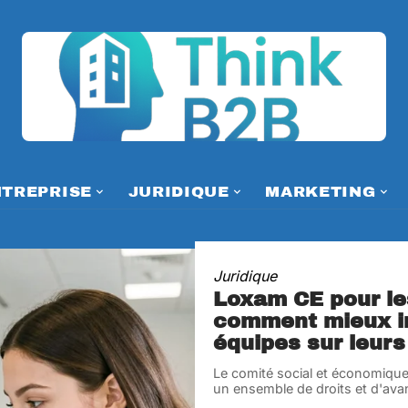
NTREPRISE
JURIDIQUE
MARKETING
Juridique
Loxam CE pour le
comment mieux i
équipes sur leurs
Le comité social et économiqu
un ensemble de droits et d'ava