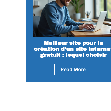
Meilleur site pour la
création d’un site interne
gratuit : lequel choisir
Read More