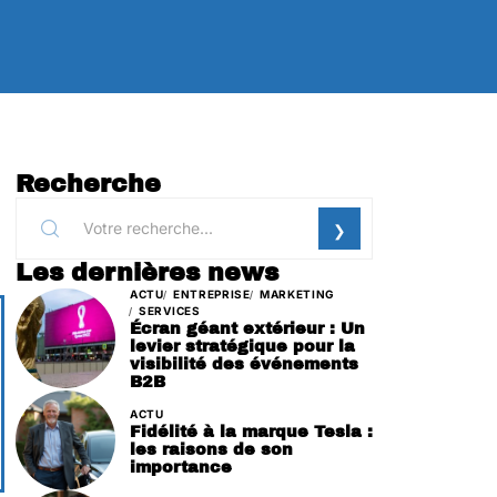
Recherche
Les dernières news
ACTU
ENTREPRISE
MARKETING
SERVICES
Écran géant extérieur : Un
levier stratégique pour la
visibilité des événements
B2B
ACTU
Fidélité à la marque Tesla :
les raisons de son
importance