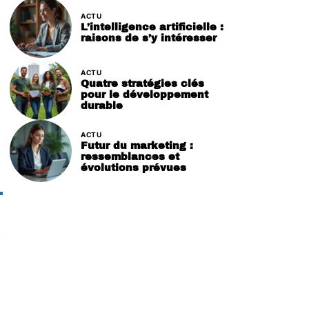
ACTU
L’intelligence artificielle :
raisons de s’y intéresser
ACTU
Quatre stratégies clés
pour le développement
durable
ACTU
Futur du marketing :
ressemblances et
évolutions prévues
,