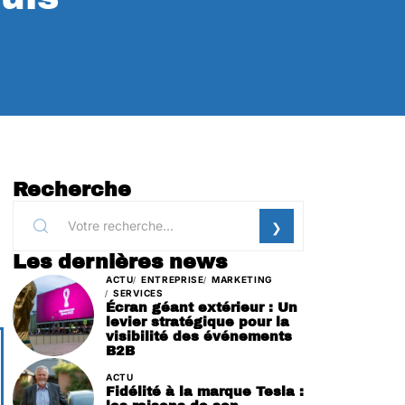
Recherche
Les dernières news
ACTU
ENTREPRISE
MARKETING
SERVICES
Écran géant extérieur : Un
levier stratégique pour la
visibilité des événements
B2B
ACTU
Fidélité à la marque Tesla :