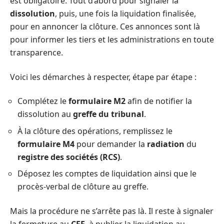
est obligatoire. Tout d’abord pour signaler la
dissolution
, puis, une fois la liquidation finalisée,
pour en annoncer la clôture. Ces annonces sont là
pour informer les tiers et les administrations en toute
transparence.
Voici les démarches à respecter, étape par étape :
Complétez le
formulaire M2
afin de notifier la
dissolution au
greffe du tribunal
.
À la clôture des opérations, remplissez le
formulaire M4
pour demander la
radiation
du
registre des sociétés (RCS)
.
Déposez les comptes de liquidation ainsi que le
procès-verbal de clôture au greffe.
Mais la procédure ne s’arrête pas là. Il reste à signaler
la fermeture au
CFE
, à publier la liquidation au